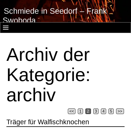
Schmiede in Seedorf – Frank
Swoboda
Archiv der
Kategorie:
archiv
<<
1
2
3
4
5
>>
Artikelnavigation
Träger für Walfischknochen