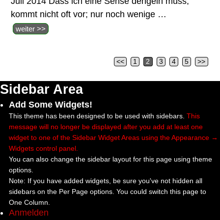
Juli 2014 Dass ich eine Sense dengeln muss,
kommt nicht oft vor; nur noch wenige
…
weiter >>
<<
1
2
3
4
5
>>
Artikelnavigation
Sidebar Area
Add Some Widgets!
This theme has been designed to be used with sidebars.
This
message will no longer be displayed after you add at least one
widget to one of the Sidebar Widget Areas using the Appearance →
Widgets control panel.
You can also change the sidebar layout for this page using theme
options.
Note: If you have added widgets, be sure you've not hidden all
sidebars on the Per Page options. You could switch this page to
One Column.
Anmelden