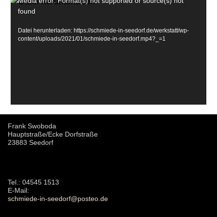
Video-
Media error: Format(s) not supported or source(s) not
found
Player
Datei herunterladen: https://schmiede-in-seedorf.de/werkstatt/wp-
content/uploads/2021/01/schmiede-in-seedorf.mp4?_=1
Frank Swoboda
Hauptstraße/Ecke Dorfstraße
23883 Seedorf
Tel.: 04545 1513
E-Mail:
schmiede-in-seedorf@posteo.de