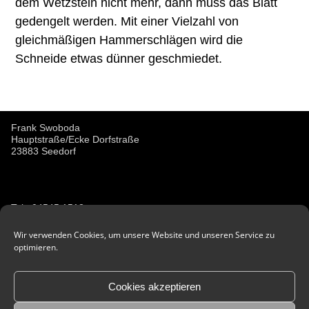
dem Wetzstein nicht mehr, dann muss das Blatt
gedengelt werden. Mit einer Vielzahl von
gleichmäßigen Hammerschlägen wird die
Schneide etwas dünner geschmiedet.
Frank Swoboda
Hauptstraße/Ecke Dorfstraße
23883 Seedorf
Tel.: 04545 1513
E-Mail:
schmiede-in-seedorf@posteo.de
Wir verwenden Cookies, um unsere Website und unseren Service zu
optimieren.
Datenschutz
Cookies akzeptieren
Impressum