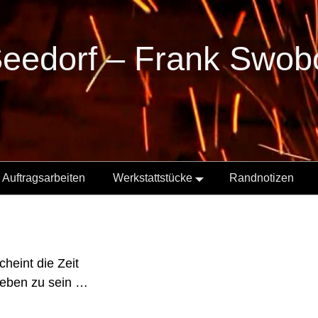
Seedorf – Frank Swo
Auftragsarbeiten
Werkstattstücke
Randnotizen
heint die Zeit
ieben zu sein …